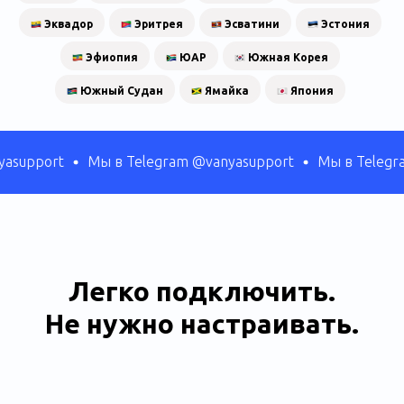
Эквадор
Эритрея
Эсватини
Эстония
Эфиопия
ЮАР
Южная Корея
Южный Судан
Ямайка
Япония
pport
Мы в Telegram @vanyasupport
Мы в Telegram @
Легко подключить.
Не нужно настраивать.