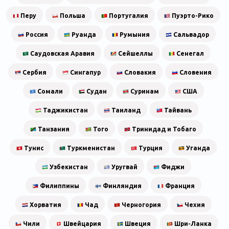
Перу
Польша
Португалия
Пуэрто-Рико
Россия
Руанда
Румыния
Сальвадор
Саудовская Аравия
Сейшеллы
Сенегал
Сербия
Сингапур
Словакия
Словения
Сомали
Судан
Суринам
США
Таджикистан
Таиланд
Тайвань
Танзания
Того
Тринидад и Тобаго
Тунис
Туркменистан
Турция
Уганда
Узбекистан
Уругвай
Фиджи
Филиппины
Финляндия
Франция
Хорватия
Чад
Черногория
Чехия
Чили
Швейцария
Швеция
Шри-Ланка