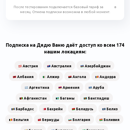
После тестирования подключается базовый тариф за
в
месяц. Отмена подписки возможна в любой момент.
Подписка на Дядю Ваню даёт доступ ко всем 174
нашим локациям:
Австрия
Австралия
Азербайджан
Албания
Алжир
Ангола
Андорра
Аргентина
Армения
Аруба
Афганистан
Багамы
Бангладеш
Барбадос
Бахрейн
Беларусь
Белиз
Бельгия
Бермуды
Болгария
Боливия