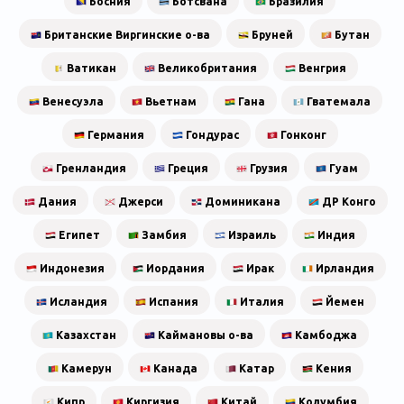
Босния
Ботсвана
Бразилия
Британские Виргинские о-ва
Бруней
Бутан
Ватикан
Великобритания
Венгрия
Венесуэла
Вьетнам
Гана
Гватемала
Германия
Гондурас
Гонконг
Гренландия
Греция
Грузия
Гуам
Дания
Джерси
Доминикана
ДР Конго
Египет
Замбия
Израиль
Индия
Индонезия
Иордания
Ирак
Ирландия
Исландия
Испания
Италия
Йемен
Казахстан
Каймановы о-ва
Камбоджа
Камерун
Канада
Катар
Кения
Кипр
Киргизия
Китай
Колумбия