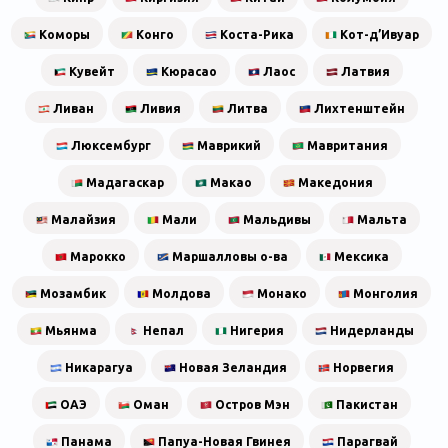
Коморы
Конго
Коста-Рика
Кот-д’Ивуар
Кувейт
Кюрасао
Лаос
Латвия
Ливан
Ливия
Литва
Лихтенштейн
Люксембург
Маврикий
Мавритания
Мадагаскар
Макао
Македония
Малайзия
Мали
Мальдивы
Мальта
Марокко
Маршалловы о-ва
Мексика
Мозамбик
Молдова
Монако
Монголия
Мьянма
Непал
Нигерия
Нидерланды
Никарагуа
Новая Зеландия
Норвегия
ОАЭ
Оман
Остров Мэн
Пакистан
Панама
Папуа-Новая Гвинея
Парагвай